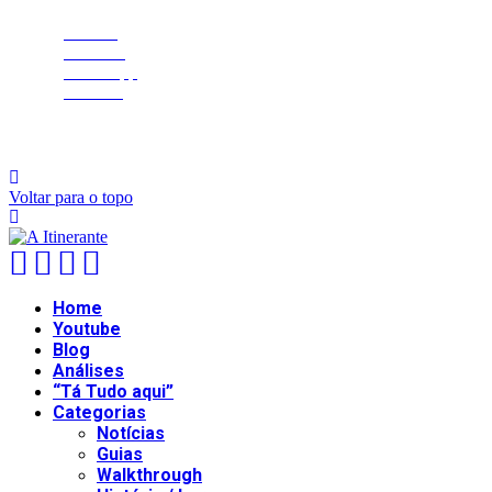
Twitter
Youtube
Whatsapp
Discord
@2021 - All Right Reserved. Designed and Developed by
PenciDesi
Voltar para o topo
Home
Youtube
Blog
Análises
“Tá Tudo aqui”
Categorias
Notícias
Guias
Walkthrough