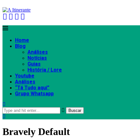
Home
Blog
Análises
Notícias
Guias
História / Lore
Youtube
Análises
“Tá Tudo aqui”
Grupo Whatsapp
Buscar
Bravely Default