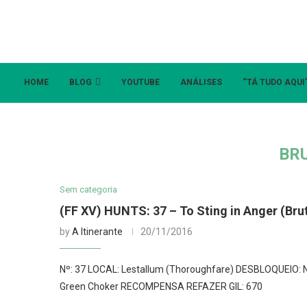
HOME
BLOG
YOUTUBE
ANÁLISES
“TÁ TUDO AQUI
BR
Sem categoria
(FF XV) HUNTS: 37 – To Sting in Anger (Brut
by
A Itinerante
20/11/2016
Nº: 37 LOCAL: Lestallum (Thoroughfare) DESBLOQUEIO
Green Choker RECOMPENSA REFAZER GIL: 670