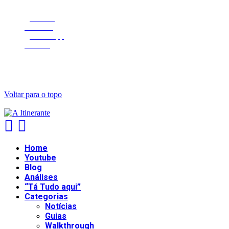
Twitter
Youtube
Whatsapp
Discord
@2021 - All Right Reserved. Designed and Developed by
PenciDesi
Voltar para o topo
Home
Youtube
Blog
Análises
“Tá Tudo aqui”
Categorias
Notícias
Guias
Walkthrough