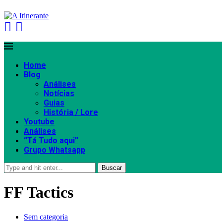
Home
Blog
Análises
Notícias
Guias
História / Lore
Youtube
Análises
“Tá Tudo aqui”
Grupo Whatsapp
Buscar
FF Tactics
Sem categoria