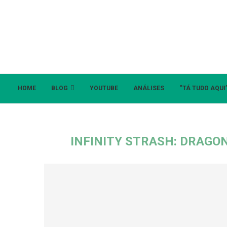
HOME
BLOG
YOUTUBE
ANÁLISES
“TÁ TUDO AQUI
INFINITY STRASH: DRAGO