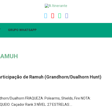
”
GRUPO WHATSAPP
RAMUH
articipação de Ramuh (Grandhorn/Dualhorn Hunt)
andhorn/Dualhorn FRAQUEZA: Polearms, Shields, Fire NOTA:
OQUEIO: Caçador Rank 3 NÍVEL: 27 ESTRELAS:…