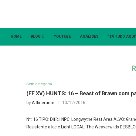
HOME
BLOG
YOUTUBE
ANÁLISES
“TÁ TUDO AQUI
Sem categoria
(FF XV) HUNTS: 16 – Beast of Brawn com p
by
A Itinerante
10/12/2016
Nº: 16 TIPO: Difícil NPC: Longwythe Rest Area ALVO: Gr
Resistente a Ice e Light LOCAL: The Weaverwilds DESBL