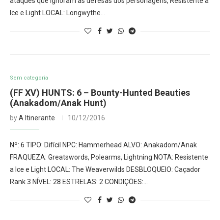
ataques que ignoram as defesas dos personagens, Resistente a
Ice e Light LOCAL: Longwythe…
Sem categoria
(FF XV) HUNTS: 6 – Bounty-Hunted Beauties
(Anakadom/Anak Hunt)
by
A Itinerante
10/12/2016
Nº: 6 TIPO: Difícil NPC: Hammerhead ALVO: Anakadom/Anak
FRAQUEZA: Greatswords, Polearms, Lightning NOTA: Resistente
a Ice e Light LOCAL: The Weaverwilds DESBLOQUEIO: Caçador
Rank 3 NÍVEL: 28 ESTRELAS: 2 CONDIÇÕES:…