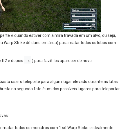
Δ
aperte
quando estiver com a mira travada em um alvo, ou seja,
eu Warp Strike dê dano em área) para matar todos os lobos com
→
e R2 e depois
) para fazê-los aparecer de novo.
sta usar o teleporte para algum lugar elevado durante as lutas
ireita na segunda foto é um dos possíveis lugares para teleportar
ovas:
ir matar todos os monstros com 1 só Warp Strike e idealmente