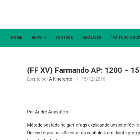
HOME
BLOG
YOUTUBE
ANÁLISES
“TÁ TUDO AQUI
(FF XV) Farmando AP: 1200 – 15
Escrito por
A Itinerante
15/12/2016
Por André Anastácio
Método postado no gamefaqs explicando um jeito fácil e 
Únicos requisitos são estar do capítulo 4 em diante para