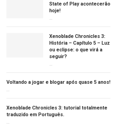
State of Play acontecerão
hoje!
13/09/2022
Xenoblade Chronicles 3:
História – Capítulo 5 – Luz
ou eclipse: o que virá a
seguir?
12/08/2022
Voltando a jogar e blogar após quase 5 anos!
30/07/2022
Xenoblade Chronicles 3: tutorial totalmente
traduzido em Português.
29/07/2022