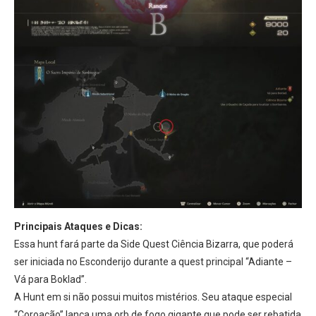
Principais Ataques e Dicas:
Essa hunt fará parte da Side Quest Ciência Bizarra, que poderá
ser iniciada no Esconderijo durante a quest principal “Adiante –
Vá para Boklad”.
A Hunt em si não possui muitos mistérios. Seu ataque especial
“Coroação” lança uma orb de fogo gigante que pode ser rebatida