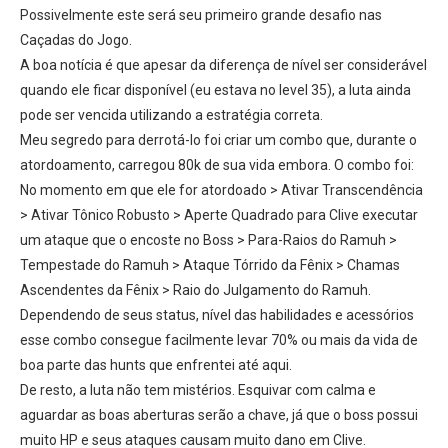
Possivelmente este será seu primeiro grande desafio nas
Caçadas do Jogo.
A boa notícia é que apesar da diferença de nível ser considerável
quando ele ficar disponível (eu estava no level 35), a luta ainda
pode ser vencida utilizando a estratégia correta.
Meu segredo para derrotá-lo foi criar um combo que, durante o
atordoamento, carregou 80k de sua vida embora. O combo foi:
No momento em que ele for atordoado > Ativar Transcendência
> Ativar Tônico Robusto > Aperte Quadrado para Clive executar
um ataque que o encoste no Boss > Para-Raios do Ramuh >
Tempestade do Ramuh > Ataque Tórrido da Fênix > Chamas
Ascendentes da Fênix > Raio do Julgamento do Ramuh.
Dependendo de seus status, nível das habilidades e acessórios
esse combo consegue facilmente levar 70% ou mais da vida de
boa parte das hunts que enfrentei até aqui.
De resto, a luta não tem mistérios. Esquivar com calma e
aguardar as boas aberturas serão a chave, já que o boss possui
muito HP e seus ataques causam muito dano em Clive.