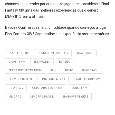
chances de entender por que tantos jogadores consideram Final
Fantasy XIV uma das melhores experiências que o gênero
MMORPG tem a oferecer.
E você? Qual foi sua maior dificuldade quando começou a jogar
Final Fantasy XIV? Compartilhe sua experiência nos comentários.
CLASSES FFXIV
COMO COMEÇAR FFXIV
DAWNTRAIL
DICAS FFXIV
ENDWALKER
EORZEA
ERROS INICIANTES FFXIV
FF14
FFXIV
FFXIV BRASIL
FFXIV INICIANTES
FINAL FANTASY 14
FINAL FANTASY XIV
GUIA FFXIV
GUIA PARA INICIANTES
JOBS FFXIV
MMORPG
MMORPG BRASIL
SHADOWBRINGERS