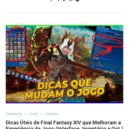
Destaques
Guias
Youtube
Dicas Úteis de Final Fantasy XIV que Melhoram a
Experiência de Jogo (Interface, Inventário e QoL)