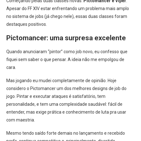
Começando pelas duas classes novas:
Pictomancer e Viper
.
Apesar do FF XIV estar enfrentando um problema mais amplo
no sistema de jobs (já chego nele), essas duas classes foram
destaques positivos.
Pictomancer: uma surpresa excelente
Quando anunciaram “pintor” como job novo, eu confesso que
fiquei sem saber o que pensar. A ideia não me empolgou de
cara.
Mas jogando eu mudei completamente de opinião. Hoje
considero o Pictomancer um dos melhores designs de job do
jogo. Pintar e executar ataques é satisfatório, tem
personalidade, e tem uma complexidade saudável: fácil de
entender, mas exige prática e conhecimento de luta pra usar
com maestria.
Mesmo tendo saído forte demais no lançamento e recebido
nerfs, continua competitivo e, principalmente, divertido.