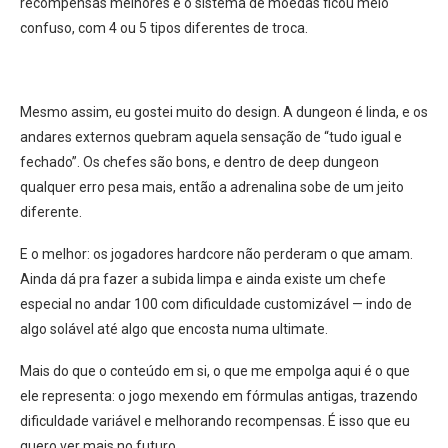
recompensas melhores e o sistema de moedas ficou meio
confuso, com 4 ou 5 tipos diferentes de troca.
Mesmo assim, eu gostei muito do design. A dungeon é linda, e os
andares externos quebram aquela sensação de “tudo igual e
fechado”. Os chefes são bons, e dentro de deep dungeon
qualquer erro pesa mais, então a adrenalina sobe de um jeito
diferente.
E o melhor: os jogadores hardcore não perderam o que amam.
Ainda dá pra fazer a subida limpa e ainda existe um chefe
especial no andar 100 com dificuldade customizável — indo de
algo solável até algo que encosta numa ultimate.
Mais do que o conteúdo em si, o que me empolga aqui é o que
ele representa: o jogo mexendo em fórmulas antigas, trazendo
dificuldade variável e melhorando recompensas. É isso que eu
quero ver mais no futuro.