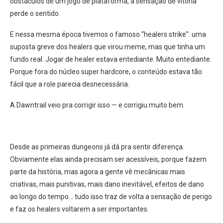
obstáculos de um jogo de plataforma, a sensação de vitória
perde o sentido.
E nessa mesma época tivemos o famoso “healers strike”: uma
suposta greve dos healers que virou meme, mas que tinha um
fundo real. Jogar de healer estava entediante. Muito entediante.
Porque fora do núcleo super hardcore, o conteúdo estava tão
fácil que a role parecia desnecessária.
A Dawntrail veio pra corrigir isso — e corrigiu muito bem.
Desde as primeiras dungeons já dá pra sentir diferença.
Obviamente elas ainda precisam ser acessíveis, porque fazem
parte da história, mas agora a gente vê mecânicas mais
criativas, mais punitivas, mais dano inevitável, efeitos de dano
ao longo do tempo… tudo isso traz de volta a sensação de perigo
e faz os healers voltarem a ser importantes.