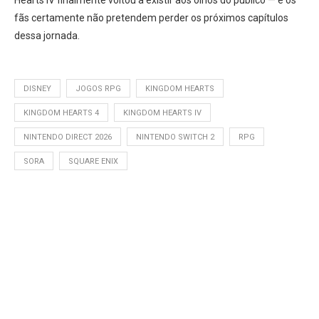
Hearts IV finalmente voltou a existir aos olhos do público — e os
fãs certamente não pretendem perder os próximos capítulos
dessa jornada.
DISNEY
JOGOS RPG
KINGDOM HEARTS
KINGDOM HEARTS 4
KINGDOM HEARTS IV
NINTENDO DIRECT 2026
NINTENDO SWITCH 2
RPG
SORA
SQUARE ENIX