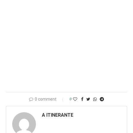
0 comment
0
A ITINERANTE