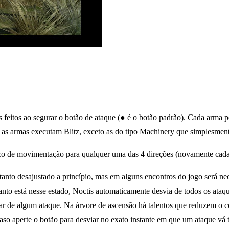
feitos ao segurar o botão de ataque (● é o botão padrão). Cada arma p
 as armas executam Blitz, exceto as do tipo Machinery que simplesment
co de movimentação para qualquer uma das 4 direções (novamente cada 
to desajustado a princípio, mas em alguns encontros do jogo será neces
o está nesse estado, Noctis automaticamente desvia de todos os ataqu
r de algum ataque. Na árvore de ascensão há talentos que reduzem o 
o aperte o botão para desviar no exato instante em que um ataque vá te