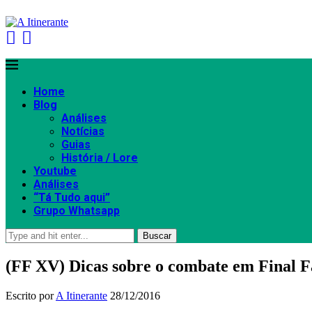
Home
Blog
Análises
Notícias
Guias
História / Lore
Youtube
Análises
“Tá Tudo aqui”
Grupo Whatsapp
Buscar
(FF XV) Dicas sobre o combate em Final 
Escrito por
A Itinerante
28/12/2016