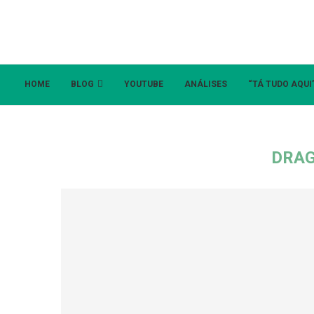
HOME
BLOG
YOUTUBE
ANÁLISES
“TÁ TUDO AQUI
DRAG