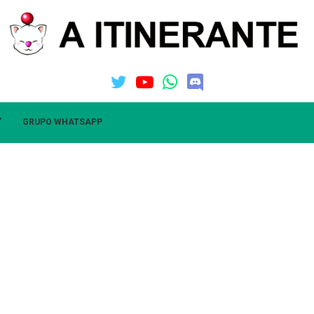
”
GRUPO WHATSAPP