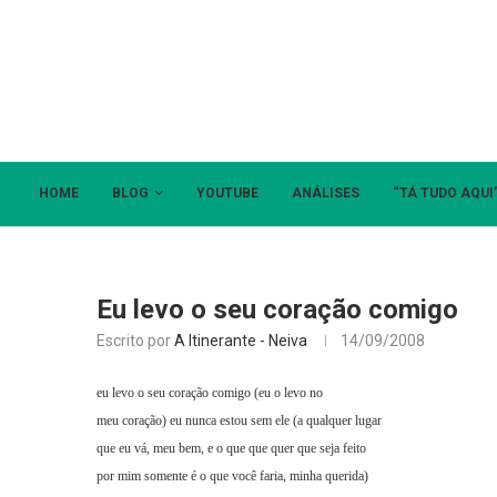
HOME
BLOG
YOUTUBE
ANÁLISES
“TÁ TUDO AQUI
Eu levo o seu coração comigo
Escrito por
A Itinerante - Neiva
14/09/2008
eu levo o seu coração comigo (eu o levo no
meu coração) eu nunca estou sem ele (a qualquer lugar
que eu vá, meu bem, e o que que quer que seja feito
por mim somente é o que você faria, minha querida)