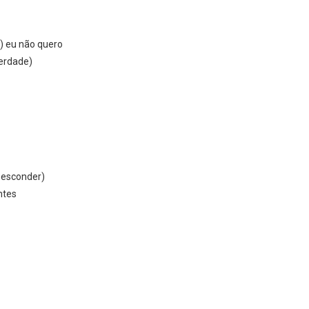
a) eu não quero
erdade)
 esconder)
ntes