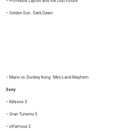
– Professor Layton and the Lost Future
– Golden Sun : Dark Dawn
– Mario vs. Donkey Kong : Mini-Land Mayhem
Sony
– Killzone 3
– Gran Turismo 5
– inFamous 2