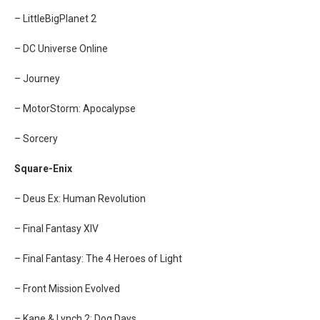
– LittleBigPlanet 2
– DC Universe Online
– Journey
– MotorStorm: Apocalypse
– Sorcery
Square-Enix
– Deus Ex: Human Revolution
– Final Fantasy XIV
– Final Fantasy: The 4 Heroes of Light
– Front Mission Evolved
– Kane & Lynch 2: Dog Days