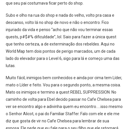
que seu pai costumava ficar perto do shop.
Subo e olho na rua do shop e nada do velho, volto pra casa e
descanso, volto lá no shop de novo e não o encontro. Fico
injuriado da vida e penso “acho que não vou terminar essas
quests, p#$#% dificuldade”, lol. Saio para fazer a única quest
que tenho certeza, a de exterminação dos rebeldes. Aqui no
World Map tem dois pontos de perigo marcados, um de cada
lado do elevador para o Level 6, sigo para lá e começo uma das
lutas.
Muito fácil, inimigos bem conhecidos e ainda por cima tem Líder,
mato o Líder e feito. Vou para o segundo ponto, a mesma coisa.
Mato os inimigos e termino a quest REBEL SUPPRESSION. No
caminho de volta para Ebel decido passar no Cafe Chelsea para
ver se encontro algo e adivinha quem eu encontro…..isso mesmo
o Senhor Alicot, o pai do Familiar Staffer. Falo com ele e ele me
diz que gosta de vir no Cafe Chelsea para lembrar de sua
esposa. Ele pede que eu fale para o seu filho que ele retornará