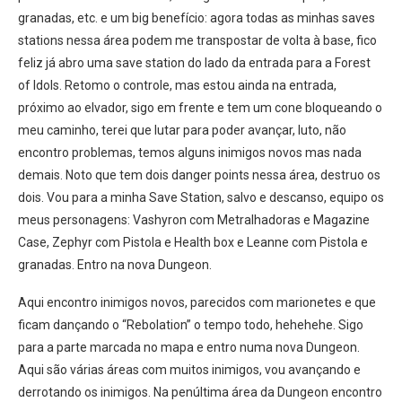
granadas, etc. e um big benefício: agora todas as minhas saves
stations nessa área podem me transpostar de volta à base, fico
feliz já abro uma save station do lado da entrada para a Forest
of Idols. Retomo o controle, mas estou ainda na entrada,
próximo ao elvador, sigo em frente e tem um cone bloqueando o
meu caminho, terei que lutar para poder avançar, luto, não
encontro problemas, temos alguns inimigos novos mas nada
demais. Noto que tem dois danger points nessa área, destruo os
dois. Vou para a minha Save Station, salvo e descanso, equipo os
meus personagens: Vashyron com Metralhadoras e Magazine
Case, Zephyr com Pistola e Health box e Leanne com Pistola e
granadas. Entro na nova Dungeon.
Aqui encontro inimigos novos, parecidos com marionetes e que
ficam dançando o “Rebolation” o tempo todo, hehehehe. Sigo
para a parte marcada no mapa e entro numa nova Dungeon.
Aqui são várias áreas com muitos inimigos, vou avançando e
derrotando os inimigos. Na penúltima área da Dungeon encontro