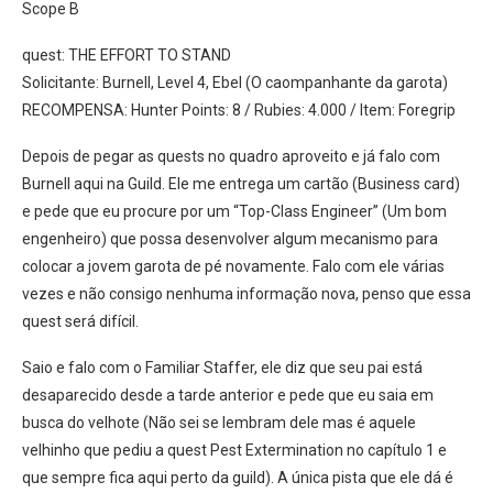
Scope B
quest: THE EFFORT TO STAND
Solicitante: Burnell, Level 4, Ebel (O caompanhante da garota)
RECOMPENSA: Hunter Points: 8 / Rubies: 4.000 / Item: Foregrip
Depois de pegar as quests no quadro aproveito e já falo com
Burnell aqui na Guild. Ele me entrega um cartão (Business card)
e pede que eu procure por um “Top-Class Engineer” (Um bom
engenheiro) que possa desenvolver algum mecanismo para
colocar a jovem garota de pé novamente. Falo com ele várias
vezes e não consigo nenhuma informação nova, penso que essa
quest será difícil.
Saio e falo com o Familiar Staffer, ele diz que seu pai está
desaparecido desde a tarde anterior e pede que eu saia em
busca do velhote (Não sei se lembram dele mas é aquele
velhinho que pediu a quest Pest Extermination no capítulo 1 e
que sempre fica aqui perto da guild). A única pista que ele dá é