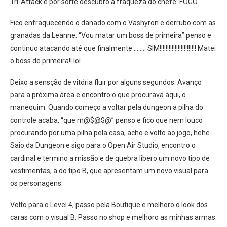
Tri-Attack e por sorte descubro a fraqueza do chefe: FOGO.
Fico enfraquecendo o danado com o Vashyron e derrubo com as
granadas da Leanne. “Vou matar um boss de primeira” penso e
continuo atacando até que finalmente …….. SIM!!!!!!!!!!!!!!!!!!!!!!!! Matei
o boss de primeira!! lol
Deixo a sensção de vitória fluir por alguns segundos. Avanço
para a próxima área e encontro o que procurava aqui, o
manequim. Quando começo a voltar pela dungeon a pilha do
controle acaba, “que m@$@$@” penso e fico que nem louco
procurando por uma pilha pela casa, acho e volto ao jogo, hehe.
Saio da Dungeon e sigo para o Open Air Studio, encontro o
cardinal e termino a missão e de quebra libero um novo tipo de
vestimentas, a do tipo B, que apresentam um novo visual para
os personagens.
Volto para o Level 4, passo pela Boutique e melhoro o look dos
caras com o visual B. Passo no shop e melhoro as minhas armas.