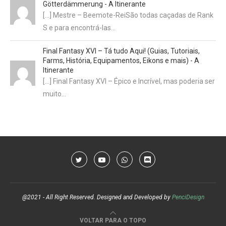
Götterdämmerung - A Itinerante
[…] Mestre – Beemote-ReiSão todas caçadas de Rank
S e para encontrá-las…
Final Fantasy XVI – Tá tudo Aqui! (Guias, Tutoriais,
Farms, História, Equipamentos, Eikons e mais) - A
Itinerante
[…] Final Fantasy XVI – Épico e Incrível, mas poderia ser
muito…
@2021 - All Right Reserved. Designed and Developed by
PenciDesign
VOLTAR PARA O TOPO