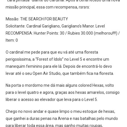
“cara pintada” diante do Cardinal. Após a cena recebo uma nova
missão principal, essa com recompensa, rsrsrs:
Missão: THE SEARCH FOR BEAUTY
Solicitante: Cardinal Garigliano, Garigliano’s Manor. Level
RECOMPENSA: Hunter Points: 30 / Rubies 30.000 (melhorou!!!!) /
Item: 0
O cardinal me pede para que eu vá até uma floresta
perigosíssima, a “Forest of Idols” no Level 5 e encontre um
manequim feminino para ele lá. Depois de encontrá-lo devo
levar até o seu Open Air Studio, que também fica na floresta.
Na porta o mordomo me dá mais alguns colored Hexas, volto
para o level quatro e agora, graças aos hexas amarelos, consigo
liberar o acesso ao elevador que leva para o Level 5.
Chego no novo andar e quase limpo o meu estoque de hexas,
que ganhei a duras penas na Arena e nas batalhas pelo mundo
para liberar toda essa área, mas ganho muitas roupas,