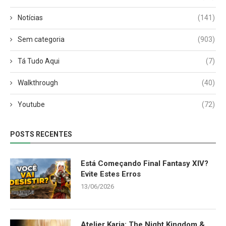
Notícias
(141)
Sem categoria
(903)
Tá Tudo Aqui
(7)
Walkthrough
(40)
Youtube
(72)
POSTS RECENTES
Está Começando Final Fantasy XIV?
Evite Estes Erros
13/06/2026
Atelier Karia: The Night Kingdom &