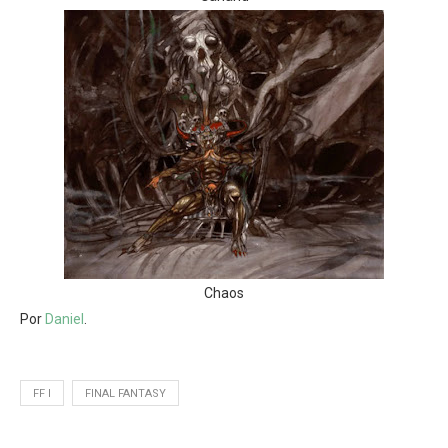
Chaos
Por
Daniel
.
FF I
FINAL FANTASY