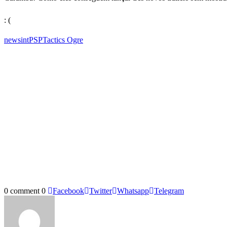
: (
newsint
PSP
Tactics Ogre
0 comment
0
Facebook
Twitter
Whatsapp
Telegram