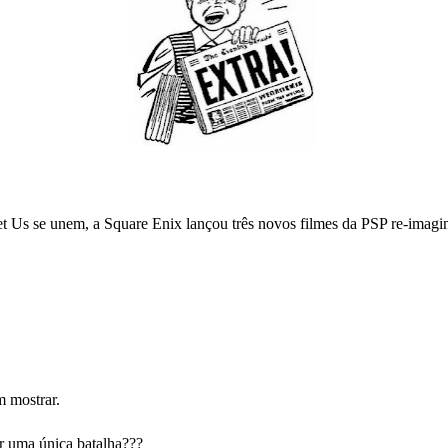
t Us se unem, a Square Enix lançou três novos filmes da PSP re-imagi
m mostrar.
r uma única batalha???