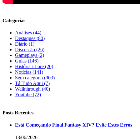
Categorias
Análises
(44)
Destaques
(80)
Diário
(1)
Discussão
(26)
Gameplays
(2)
Guias
(146)
História / Lore
(26)
Notícias
(141)
Sem categoria
(903)
Tá Tudo Aqui
(7)
Walkthrough
(40)
Youtube
(72)
Posts Recentes
Está Começando Final Fantasy XIV? Evite Estes Erros
13/06/2026