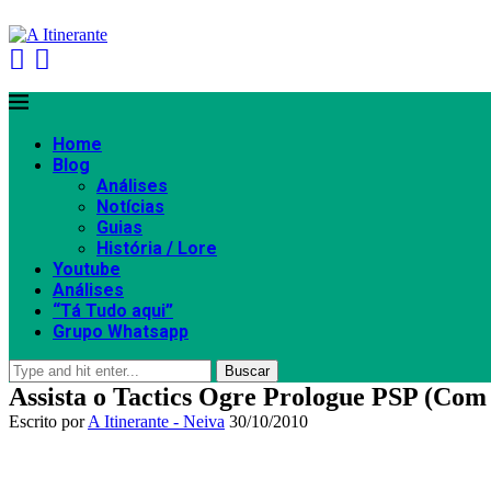
Home
Blog
Análises
Notícias
Guias
História / Lore
Youtube
Análises
“Tá Tudo aqui”
Grupo Whatsapp
Buscar
Assista o Tactics Ogre Prologue PSP (Com 
Escrito por
A Itinerante - Neiva
30/10/2010