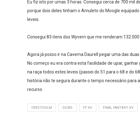
Eu fiz isto por umas 3 horas. Consegui cerca de 700 mil
porque dois deles tinham o Amuleto do Moogle equipado e d
leveis.
Consegui 83 itens dos Wyvern que me renderam 132.000 d
Agora já posso ir na Caverna Daurell pegar uma das duas
No começo eu era contra esta facilidade de upar, ganhar
na raça todos estes leveis (passei do 51 para o 68 e do 
história não te segura durante o tempo necessário para 
recurso.
CRESTHOLM
DICAS
FF XV
FINAL FANTASY XV