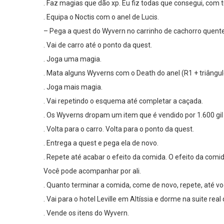
. Faz magias que dão xp. Eu fiz todas que consegui, com t
. Equipa o Noctis com o anel de Lucis.
– Pega a quest do Wyvern no carrinho de cachorro quen
. Vai de carro até o ponto da quest.
. Joga uma magia.
. Mata alguns Wyverns com o Death do anel (R1 + triângu
. Joga mais magia.
. Vai repetindo o esquema até completar a caçada.
. Os Wyverns dropam um item que é vendido por 1.600 gil
. Volta para o carro. Volta para o ponto da quest.
. Entrega a quest e pega ela de novo.
. Repete até acabar o efeito da comida. O efeito da comid
Você pode acompanhar por ali.
. Quanto terminar a comida, come de novo, repete, até vo
. Vai para o hotel Leville em Altíssia e dorme na suite real
. Vende os itens do Wyvern.