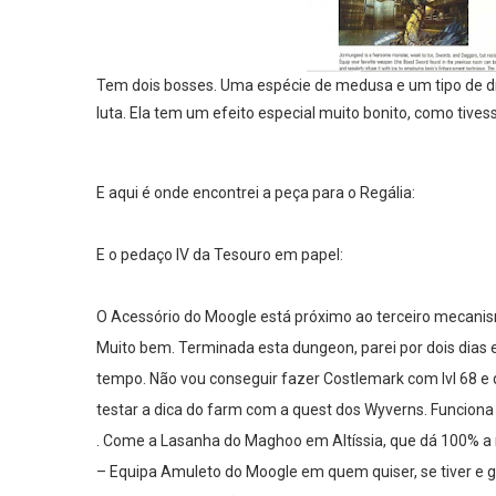
Tem dois bosses. Uma espécie de medusa e um tipo de dr
luta. Ela tem um efeito especial muito bonito, como tive
E aqui é onde encontrei a peça para o Regália:
E o pedaço IV da Tesouro em papel:
O Acessório do Moogle está próximo ao terceiro mecani
Muito bem. Terminada esta dungeon, parei por dois dias e
tempo. Não vou conseguir fazer Costlemark com lvl 68 e qu
testar a dica do farm com a quest dos Wyverns. Funciona
. Come a Lasanha do Maghoo em Altíssia, que dá 100% a 
– Equipa Amuleto do Moogle em quem quiser, se tiver e 