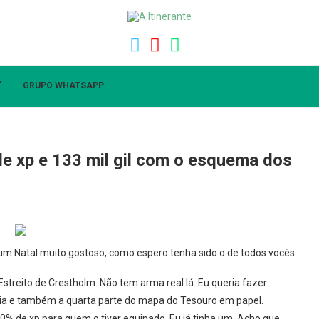
”
GRUPO WHATSAPP
de xp e 133 mil gil com o esquema dos
i um Natal muito gostoso, como espero tenha sido o de todos vocês.
 Estreito de Crestholm. Não tem arma real lá. Eu queria fazer
ália e também a quarta parte do mapa do Tesouro em papel.
 de xp para quem o tiver equipado. Eu já tinha um. Acho que