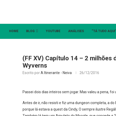
HOME
BLOG
YOUTUBE
ANÁLISES
“TÁ TUDO AQUI
(FF XV) Capítulo 14 – 2 milhões 
Wyverns
Escrito por
A Itinerante - Neiva
26/12/2016
Passei dois dias inteiros sem jogar. Mas valeu a pena, fo
Antes de ir, não resisti e fiz uma dungeon completa, a do
porque lá estava a quest da Cindy, O sempre ilustre Reg
Também lá tem um Amuleto do Moogle, que concede + 20%