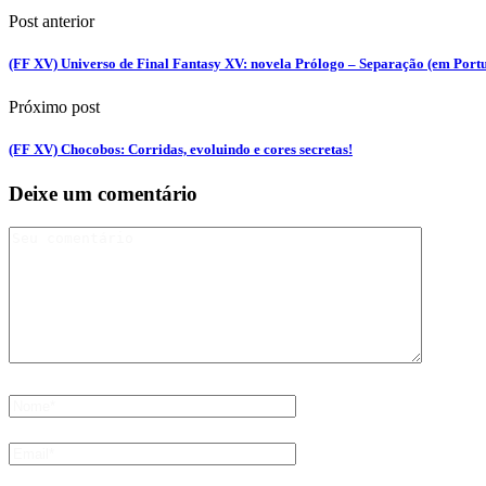
Post anterior
(FF XV) Universo de Final Fantasy XV: novela Prólogo – Separação (em Port
Próximo post
(FF XV) Chocobos: Corridas, evoluindo e cores secretas!
Deixe um comentário