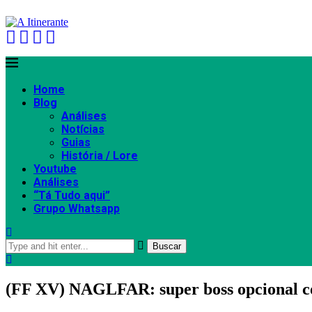
Home
Blog
Análises
Notícias
Guias
História / Lore
Youtube
Análises
“Tá Tudo aqui”
Grupo Whatsapp
Buscar
(FF XV) NAGLFAR: super boss opcional c