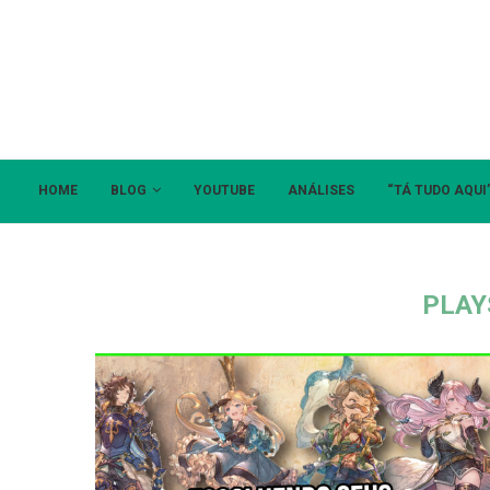
HOME
BLOG
YOUTUBE
ANÁLISES
“TÁ TUDO AQUI
PLAY