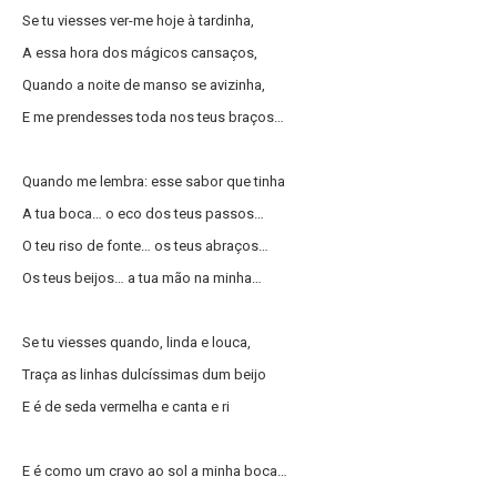
Se tu viesses ver-me hoje à tardinha,
A essa hora dos mágicos cansaços,
Quando a noite de manso se avizinha,
E me prendesses toda nos teus braços…
Quando me lembra: esse sabor que tinha
A tua boca… o eco dos teus passos…
O teu riso de fonte… os teus abraços…
Os teus beijos… a tua mão na minha…
Se tu viesses quando, linda e louca,
Traça as linhas dulcíssimas dum beijo
E é de seda vermelha e canta e ri
E é como um cravo ao sol a minha boca…