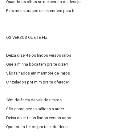
Quando os olhos se me cerram de desejo…
E os meus braços se estendem para ti…
OS VERSOS QUE TE FIZ
Deixa dizer-te os lindos versos raros
Que a minha boca tem pra te dizer!
São talhados em mármore de Paros
Cinzelados por mim pra te oferecer.
Têm dolência de veludos caros,
São como sedas pálidas a arder…
Deixa dizer-te os lindos versos raros
Que foram feitos pra te endoidecer!