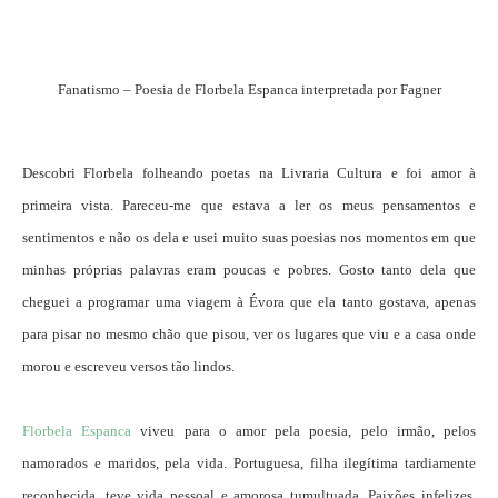
Fanatismo – Poesia de Florbela Espanca interpretada por Fagner
Descobri Florbela folheando poetas na Livraria Cultura e foi amor à
primeira vista. Pareceu-me que estava a ler os meus pensamentos e
sentimentos e não os dela e usei muito suas poesias nos momentos em que
minhas próprias palavras eram poucas e pobres. Gosto tanto dela que
cheguei a programar uma viagem à Évora que ela tanto gostava, apenas
para pisar no mesmo chão que pisou, ver os lugares que viu e a casa onde
morou e escreveu versos tão lindos.
Florbela Espanca
viveu para o amor pela poesia, pelo irmão, pelos
namorados e maridos, pela vida. Portuguesa, filha ilegítima tardiamente
reconhecida, teve vida pessoal e amorosa tumultuada. Paixões infelizes,