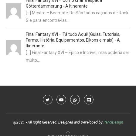
Final Fantasy XVI – Como criar a espada
Götterdämmerung - A Itinerante
[…] Mestre – Beemote-ReiSão todas caçadas de Rank
S e para encontrá-las…
Final Fantasy XVI – Tá tudo Aqui! (Guias, Tutoriais,
Farms, História, Equipamentos, Eikons e mais) - A
Itinerante
[…] Final Fantasy XVI – Épico e Incrível, mas poderia ser
muito…
@2021 - All Right Reserved. Designed and Developed by
PenciDesign