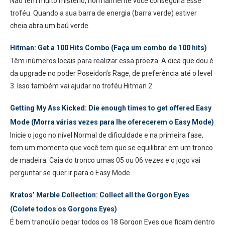
Não tem muito mistério, normalmente você conseguirá esse
troféu. Quando a sua barra de energia (barra verde) estiver
cheia abra um baú verde.
Hitman: Get a 100 Hits Combo (Faça um combo de 100 hits)
Têm inúmeros locais para realizar essa proeza. A dica que dou é
da upgrade no poder Poseidon’s Rage, de preferência até o level
3. Isso também vai ajudar no troféu Hitman 2.
Getting My Ass Kicked: Die enough times to get offered Easy
Mode (Morra várias vezes para lhe oferecerem o Easy Mode)
Inicie o jogo no nível Normal de dificuldade e na primeira fase,
tem um momento que você tem que se equilibrar em um tronco
de madeira. Caia do tronco umas 05 ou 06 vezes e o jogo vai
perguntar se quer ir para o Easy Mode.
Kratos’ Marble Collection: Collect all the Gorgon Eyes
(Colete todos os Gorgons Eyes)
É bem tranqüilo pegar todos os 18 Gorgon Eyes que ficam dentro