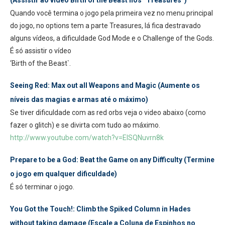
(Assistir ao vídeo Birth of the Beast nos “Treasures”)
Quando você termina o jogo pela primeira vez no menu principal
do jogo, no options tem a parte Treasures, lá fica destravado
alguns vídeos, a dificuldade God Mode e o Challenge of the Gods.
É só assistir o vídeo
‘Birth of the Beast`.
Seeing Red: Max out all Weapons and Magic (Aumente os
níveis das magias e armas até o máximo)
Se tiver dificuldade com as red orbs veja o video abaixo (como
fazer o glitch) e se divirta com tudo ao máximo.
http://www.youtube.com/watch?v=ElSQNuvrn8k
Prepare to be a God: Beat the Game on any Difficulty (Termine
o jogo em qualquer dificuldade)
É só terminar o jogo.
You Got the Touch!: Climb the Spiked Column in Hades
without taking damage (Escale a Coluna de Espinhos no