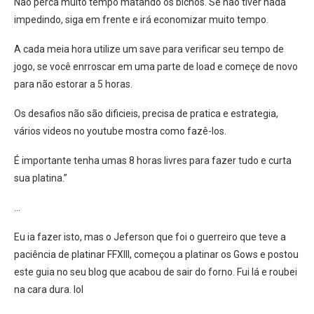
Não perca muito tempo matando os bichos. Se não tiver nada
impedindo, siga em frente e irá economizar muito tempo.
A cada meia hora utilize um save para verificar seu tempo de
jogo, se você enrroscar em uma parte de load e começe de novo
para não estorar a 5 horas.
Os desafios não são dificieis, precisa de pratica e estrategia,
vários videos no youtube mostra como fazê-los.
É importante tenha umas 8 horas livres para fazer tudo e curta
sua platina.”
…
Eu ia fazer isto, mas o Jeferson que foi o guerreiro que teve a
paciência de platinar FFXIII, começou a platinar os Gows e postou
este guia no seu blog que acabou de sair do forno. Fui lá e roubei
na cara dura. lol