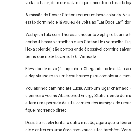
voltar à base, dormir e salvar é que encontro-o fora da l
A missão da Power Station requer um hexa colorido. Vou à
estão dormindo e lá vou eu de volta ao “Lar Doce Lar”, dor
Vashyron fala com Theresa, enquanto Zephyr e Leanne t
ganho 4 hexas vermelhos e um Station Hex vermelho. Fi
Hexa colorido) são pontos onde é possível dormir e salvar 
tenho que ir até Lucia no lv 6. Vamos lá.
Elevador de novo (ô saquinho!). Chegando no level 4, uso 
e depois uso mais um hexa branco para completar o camin
Vou abrindo caminho até Lucia. Abro um lugar chamado 
e primeiro vou no Abandoned Energy Station, onde durmo 
e tem uma porrada de luta, com muitos inimigos de uma s
fiquei morrendo direto.
Desisti e resolvi tentar a outra missão, agora que já libe
ele e entrei em uma área com várias lutas também. Venci 