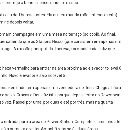
oja e entrego a boneca, encerrando a missão.
 casa da Theresa antes. Ela ou seu marido (não entendi direito)
mir e depois voltar.
omam champagne em uma mesa no terraço (so cool!). Ao final,
quei sabendo que os Stations Hexas (que consistem em apenas um
o jogo. A missão principal, da Theresa, foi modificada e diz que
o hexa vermelho para entrar na área próxima ao elevador to level 6
ho. Novo elevador e saio no level 6.
Forsaken onde tem apenas uma vendedora de itens. Chego a Lúcia
e salvo. Graças a Deus fiz isto, porque depois entro no Downtown
ó vez. Passei por uma, por duas e até por três, mas na quarta
rei a entrada para a área do Power Station. Completei o caminho até
só a primeira e voltei. Amanhã retorno às duas áreas.