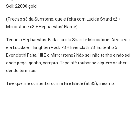
Sell: 22000 gold
(Preciso só da Sunstone, que é feita com Lucida Shard x2 +
Mirrorstone x3 + Hephaestus’ Flame).
Tenho o Hephaestus. Falta Lucida Shard e Mirrostone. Aí vou ver
e a Lucida é = Brighten Rock x3 + Evencloth x3. Eu tenho 5
Evencloth! Falta 1!!! E o Mirrorstone? Não sei, não tenho e não sei
onde pega, ganha, compra. Topo até roubar se alguém souber
donde tem. rsrs
Tive que me contentar com a Fire Blade (at 83), mesmo.