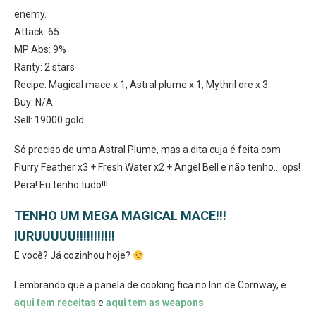
enemy.
Attack: 65
MP Abs: 9%
Rarity: 2 stars
Recipe: Magical mace x 1, Astral plume x 1, Mythril ore x 3
Buy: N/A
Sell: 19000 gold
Só preciso de uma Astral Plume, mas a dita cuja é feita com
Flurry Feather x3 + Fresh Water x2 + Angel Bell e não tenho… ops!
Pera! Eu tenho tudo!!!
TENHO UM MEGA MAGICAL MACE!!!
IURUUUUU!!!!!!!!!!!
E você? Já cozinhou hoje?
Lembrando que a panela de cooking fica no Inn de Cornway, e
aqui tem receitas
e
aqui tem as weapons
.