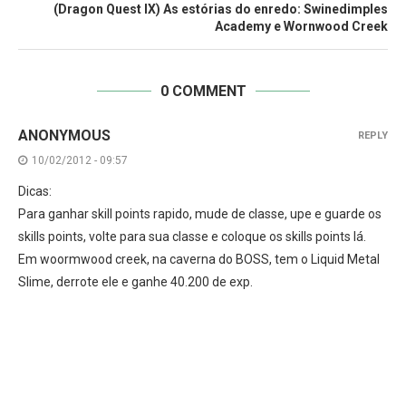
(Dragon Quest IX) As estórias do enredo: Swinedimples
Academy e Wornwood Creek
0 COMMENT
ANONYMOUS
REPLY
10/02/2012 - 09:57
Dicas:
Para ganhar skill points rapido, mude de classe, upe e guarde os
skills points, volte para sua classe e coloque os skills points lá.
Em woormwood creek, na caverna do BOSS, tem o Liquid Metal
Slime, derrote ele e ganhe 40.200 de exp.