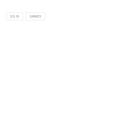
DQ IX
GAMES