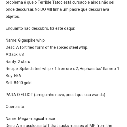
problema é que o Terrible Tatoo está cursado e ainda não sei
onde descursar. No DQ VIII tinha um padre que descursava
objetos.
Enquanto não descubro, fiz este daqui:
Name: Gigaspike whip
Desc: A fortified form of the spiked steel whip.
Attack: 68
Rarity: 2 stars
Recipe: Spiked steel whip x 1, Iron ore x 2, Hephaestus’ flame x 1
Buy: N/A
Sell: 8400 gold
PARA O ELLIOT (amiguinho novo, priest que usa wands):
Quero isto:
Name: Mega-magical mace
Desc: A miraculous staff that sucks masses of MP from the