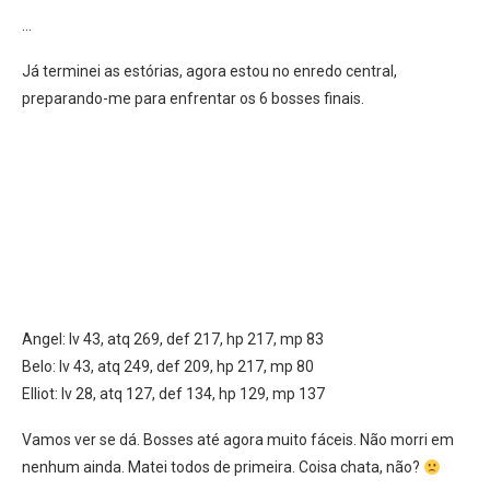
…
Já terminei as estórias, agora estou no enredo central,
preparando-me para enfrentar os 6 bosses finais.
Angel: lv 43, atq 269, def 217, hp 217, mp 83
Belo: lv 43, atq 249, def 209, hp 217, mp 80
Elliot: lv 28, atq 127, def 134, hp 129, mp 137
Vamos ver se dá. Bosses até agora muito fáceis. Não morri em
nenhum ainda. Matei todos de primeira. Coisa chata, não?