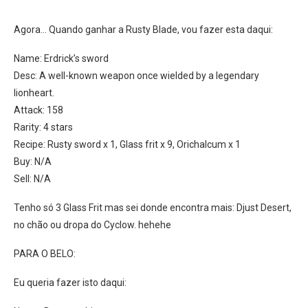
Agora… Quando ganhar a Rusty Blade, vou fazer esta daqui:
Name: Erdrick’s sword
Desc: A well-known weapon once wielded by a legendary
lionheart.
Attack: 158
Rarity: 4 stars
Recipe: Rusty sword x 1, Glass frit x 9, Orichalcum x 1
Buy: N/A
Sell: N/A
Tenho só 3 Glass Frit mas sei donde encontra mais: Djust Desert,
no chão ou dropa do Cyclow. hehehe
PARA O BELO:
Eu queria fazer isto daqui: