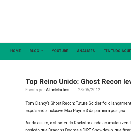
HOME
BLOG
YOUTUBE
ANÁLISES
“TÁ TUDO AQUI
Top Reino Unido: Ghost Recon le
Escrito por
AllanMartins
28/05/2012
Tom Clancy’s Ghost Recon: Future Soldier foi o lançamen
expulsando inclusive Max Payne 3 da primeira posição.
Ainda assim, o shooter da Rockstar ainda acumulou ven
posição que Dragon’s Dogma e DiRT Showdown, que ficar