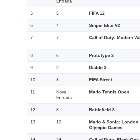
Entrada
5
5
FIFA 12
6
4
Sniper Elite V2
7
7
Call of Duty: Modern Wa
8
6
Prototype 2
9
2
Diablo 3
10
3
FIFA Street
11
Nova
Mario Tennis Open
Entrada
12
8
Battlefield 3
13
10
Mario & Sonic: London
Olympic Games
14
24
Call of Duty: Black Ops