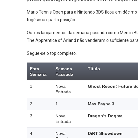
Mario Tennis Open para a Nintendo 3DS ficou em décimo 
trigésima quarta posição.
Outros lançamentos da semana passada como Men in Black:
The Apprentice of Arland não venderam o suficiente par
Segue-se o top completo.
Esta
Semana
Título
Semana
Passada
1
Nova
Ghost Recon: Future So
Entrada
2
1
Max Payne 3
3
Nova
Dragon’s Dogma
Entrada
4
Nova
DiRT Showdown