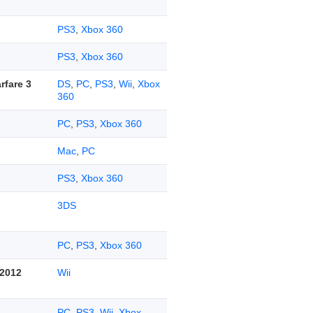
PS3
,
Xbox 360
PS3
,
Xbox 360
rfare 3
DS
,
PC
,
PS3
,
Wii
,
Xbox
360
PC
,
PS3
,
Xbox 360
Mac
,
PC
PS3
,
Xbox 360
3DS
PC
,
PS3
,
Xbox 360
 2012
Wii
PC
,
PS3
,
Wii
,
Xbox