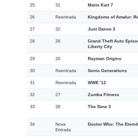
25
31
Mario Kart 7
26
Reentrada
Kingdoms of Amalur: R
27
32
Just Dance 3
28
26
Grand Theft Auto Episo
Liberty City
29
20
Rayman Origins
30
Reentrada
Sonic Generations
31
Reentrada
WWE ’12
32
27
Zumba Fitness
33
28
The Sims 3
34
Nova
Doctor Who: The Eterni
Entrada