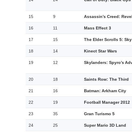
15
9
Assassin’s Creed: Reve
16
11
Mass Effect 3
17
15
The Elder Scrolls 5: Sky
18
14
Kinect Star Wars
19
12
Skylanders: Spyro’s Ad
20
18
Saints Row: The Third
21
16
Batman: Arkham City
22
19
Football Manager 2012
23
35
Gran Turismo 5
24
25
Super Mario 3D Land