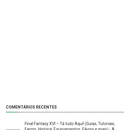
COMENTÁRIOS RECENTES
Final Fantasy XVI – Tá tudo Aqui! (Guias, Tutoriais,
Farms, História, Equipamentos, Eikons e mais) - A