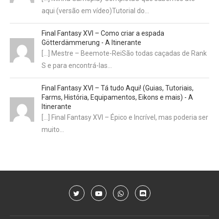
aqui (versão em vídeo)Tutorial do…
Final Fantasy XVI – Como criar a espada
Götterdämmerung - A Itinerante
[…] Mestre – Beemote-ReiSão todas caçadas de Rank
S e para encontrá-las…
Final Fantasy XVI – Tá tudo Aqui! (Guias, Tutoriais,
Farms, História, Equipamentos, Eikons e mais) - A
Itinerante
[…] Final Fantasy XVI – Épico e Incrível, mas poderia ser
muito…