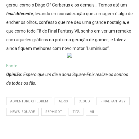
gerou, como o Dirge Of Cerberus e os demais… Temos até um
final diferente
, levando em consideração que a imagem é algo de
encher os olhos, confesso que me deu uma grande nostalgia, e
que como todo Fã de Final Fantasy VII, sonho em ver um remake
com aqueles gráficos na próxima geração de games, e talvez
ainda fiquem melhores com novo motor “Luminiuos”.
Fonte
Opinião:
Espero que um dia a dona Square-Enix realize os sonhos
de todos os fãs.
ADVENTURE CHILDREM
AERIS
CLOUD
FINAL FANTASY
NEWS_SQUARE
SEPHIROT
TIFA
VII