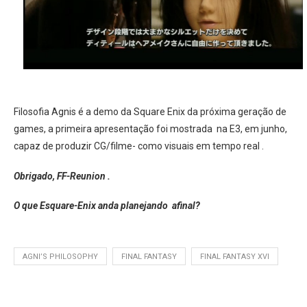
Filosofia Agnis é a demo da Square Enix da próxima geração de
games, a primeira apresentação foi mostrada na E3, em junho,
capaz de produzir CG/filme- como
visuais
em tempo real .
Obrigado, FF-Reunion .
O que Esquare-Enix anda planejando afinal?
AGNI’S PHILOSOPHY
FINAL FANTASY
FINAL FANTASY XVI