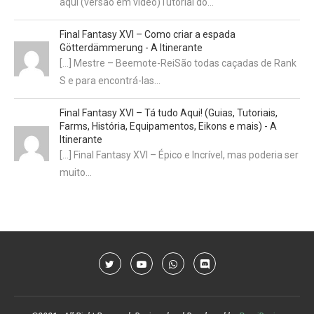
aqui (versão em vídeo)Tutorial do…
Final Fantasy XVI – Como criar a espada
Götterdämmerung - A Itinerante
[…] Mestre – Beemote-ReiSão todas caçadas de Rank
S e para encontrá-las…
Final Fantasy XVI – Tá tudo Aqui! (Guias, Tutoriais,
Farms, História, Equipamentos, Eikons e mais) - A
Itinerante
[…] Final Fantasy XVI – Épico e Incrível, mas poderia ser
muito…