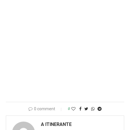
0 comment
0
A ITINERANTE