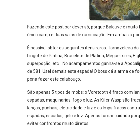
Fazendo este post por dever só, porque Balouve é muito
único camp e duas salas de ramificação. Em ambas a port
É possível obter os seguintes itens raros: Tornozeleira 
Lingote de Platina, Bracelete de Platina, Megaelixires, H
superpoção, etc… No acampamentos ganha-se a Apocalip
de 581. Usei demais esta espada! O boss dá a arma de fo
pena fazer este calabouço.
São apenas 5 tipos de mobs: o Voretooth é fraco com lan
espadas, maquinarias, fogo e luz. As Killer Wasp são frac
lanças, punhais, eletricidade e luz e os Imps fracos contr
espadas, escudos, gelo e luz. Apenas tomar cuidado porqu
evitar confrontos muito diretos.