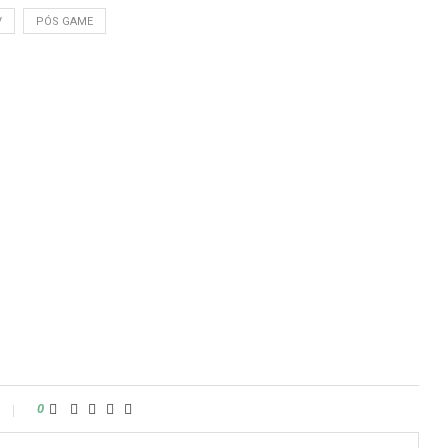
V
PÓS GAME
0