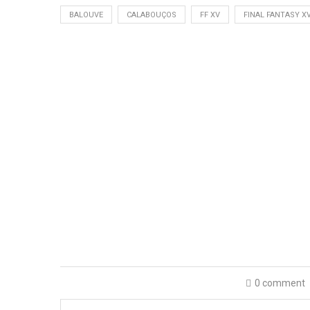
BALOUVE
CALABOUÇOS
FF XV
FINAL FANTASY X
0 comment