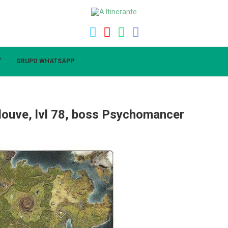
”
GRUPO WHATSAPP
louve, lvl 78, boss Psychomancer