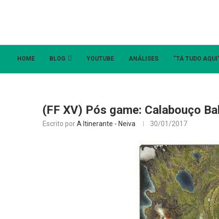
HOME
BLOG
YOUTUBE
ANÁLISES
“TÁ TUDO AQUI
(FF XV) Pós game: Calabouço Ba
Escrito por
A Itinerante - Neiva
30/01/2017