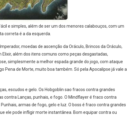
 fácil e simples, além de ser um dos menores calabouços, com um
a correta é a da esquerda.
do Imperador, moedas de ascenção da Oráculo, Brincos da Oráculo,
igh Elixir, além dos itens comuns como peças desgastadas,
se, simplesmente a melhor espada grande do jogo, com ataque
go Pena de Morte, muito boa também. Só pela Apocalipse já vale a
ças, escudos e gelo. Os Hobgoblin sao fracos contra grandes
as contra Lanças, punhais, e fogo. O Mindflayer é fraco contra
a Punhais, armas de fogo, gelo e luz. O boss é fraco contra grandes
e ele pode infligir morte instantânea. Bom equipar contra ou