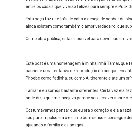
entre os casais que viverão felizes para sempre e Puck 
Esta peça faz rir e trás de volta o desejo de sonhar de 
ainda existem como também o amor verdadeiro, que supe
Como obra publica, está disponível para download em vár
…
Este post é uma homenagem à minha irmã Tamar, que faz a
banner é uma tentativa de reprodução do bosque encant
Phoebe como fadinha, eu como A Itinerante e até um prí
Tamar e eu somos bastante diferentes. Certa vez ela fez
onde dizia que me invejava porque sei escrever sobre meus
Costumávamos pensar que eu era o coração e ela a raz
sou puro impulso ela o é como bom senso e consegue de
ajudando a família e os amigos.