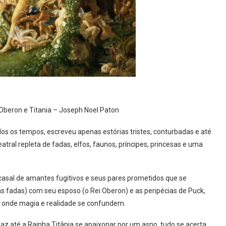
Oberon e Titania – Joseph Noel Paton
dos os tempos, escreveu apenas estórias tristes, conturbadas e até
atral repleta de fadas, elfos, faunos, príncipes, princesas e uma
asal de amantes fugitivos e seus pares prometidos que se
as fadas) com seu esposo (o Rei Oberon) e as peripécias de Puck,
, onde magia e realidade se confundem.
 até a Rainha Titânia se apaixonar por um asno, tudo se acerta