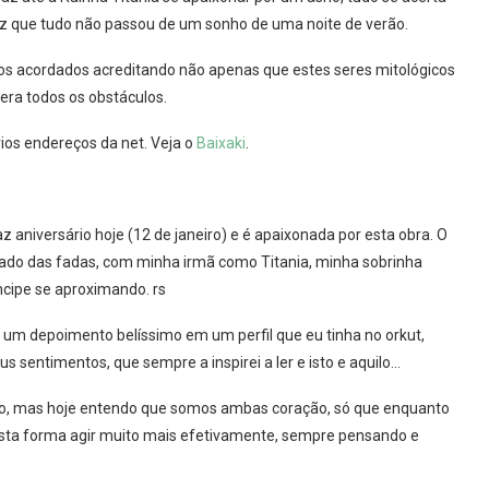
diz que tudo não passou de um sonho de uma noite de verão.
olhos acordados acreditando não apenas que estes seres mitológicos
ra todos os obstáculos.
ios endereços da net. Veja o
Baixaki
.
niversário hoje (12 de janeiro) e é apaixonada por esta obra. O
ado das fadas, com minha irmã como Titania, minha sobrinha
ncipe se aproximando. rs
 um depoimento belíssimo em um perfil que eu tinha no orkut,
 sentimentos, que sempre a inspirei a ler e isto e aquilo…
ão, mas hoje entendo que somos ambas coração, só que enquanto
sta forma agir muito mais efetivamente, sempre pensando e