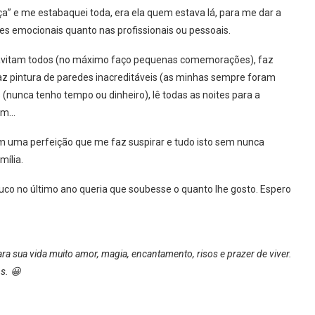
” e me estabaquei toda, era ela quem estava lá, para me dar a
ões emocionais quanto nas profissionais ou pessoais.
gravitam todos (no máximo faço pequenas comemorações), faz
faz pintura de paredes inacreditáveis (as minhas sempre foram
(nunca tenho tempo ou dinheiro), lê todas as noites para a
fim…
om uma perfeição que me faz suspirar e tudo isto sem nunca
mília.
o no último ano queria que soubesse o quanto lhe gosto. Espero
a sua vida muito amor, magia, encantamento, risos e prazer de viver.
s. 😀