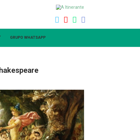
”
GRUPO WHATSAPP
Shakespeare