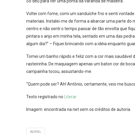
Só deu para ver uma ponta da varanda de madeira.
Voltei com fome, comi um sanduíche frio e senti vontad
materiais. Instalei-me de forma a abarcar uma parte do
centro e não senti o tempo passar de tão envolta que fiqu
pintara o anjo em minha tela, sentado em uma das pedras. 
algum dia?” – Fiquei brincando com a idéia enquanto guar
Tomei um banho rápido e feliz com a cor mais saudável d
rasteirinha. De maquiagem apenas um baton cor de boc
campainha tocou, assustando-me.
“Quem pode ser? Ah! Antônio, certamente, veio me buscar. 
Texto registrado no
Literar
Imagem: encontrada na net sem os créditos de autoria.
ADRIEL