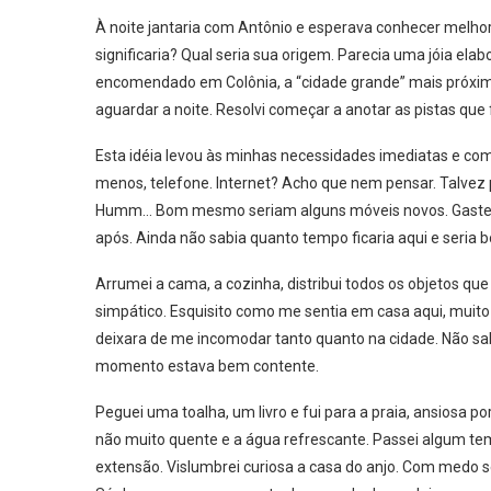
À noite jantaria com Antônio e esperava conhecer melh
significaria? Qual seria sua origem. Parecia uma jóia ela
encomendado em Colônia, a “cidade grande” mais próxima
aguardar a noite. Resolvi começar a anotar as pistas que
Esta idéia levou às minhas necessidades imediatas e come
menos, telefone. Internet? Acho que nem pensar. Talvez pe
Humm… Bom mesmo seriam alguns móveis novos. Gastei 
após. Ainda não sabia quanto tempo ficaria aqui e seria
Arrumei a cama, a cozinha, distribui todos os objetos que
simpático. Esquisito como me sentia em casa aqui, muit
deixara de me incomodar tanto quanto na cidade. Não sab
momento estava bem contente.
Peguei uma toalha, um livro e fui para a praia, ansiosa p
não muito quente e a água refrescante. Passei algum te
extensão. Vislumbrei curiosa a casa do anjo. Com medo s