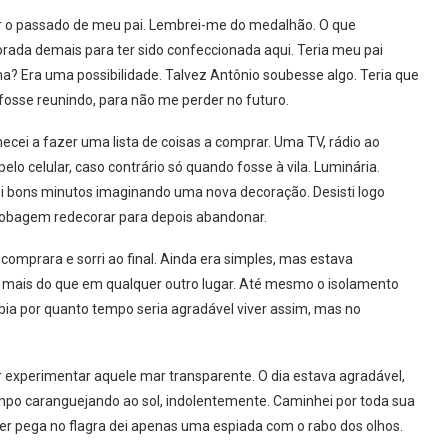
or o passado de meu pai. Lembrei-me do medalhão. O que
borada demais para ter sido confeccionada aqui. Teria meu pai
? Era uma possibilidade. Talvez Antônio soubesse algo. Teria que
 fosse reunindo, para não me perder no futuro.
cei a fazer uma lista de coisas a comprar. Uma TV, rádio ao
lo celular, caso contrário só quando fosse à vila. Luminária.
bons minutos imaginando uma nova decoração. Desisti logo
 bobagem redecorar para depois abandonar.
 comprara e sorri ao final. Ainda era simples, mas estava
o mais do que em qualquer outro lugar. Até mesmo o isolamento
ia por quanto tempo seria agradável viver assim, mas no
or experimentar aquele mar transparente. O dia estava agradável,
mpo caranguejando ao sol, indolentemente. Caminhei por toda sua
er pega no flagra dei apenas uma espiada com o rabo dos olhos.