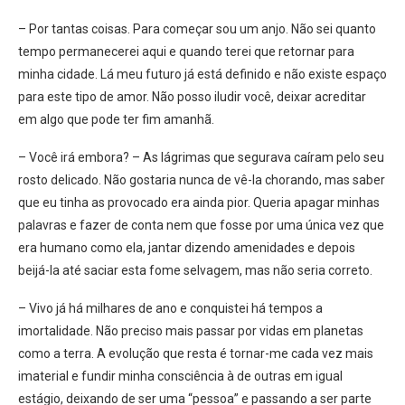
– Por tantas coisas. Para começar sou um anjo. Não sei quanto
tempo permanecerei aqui e quando terei que retornar para
minha cidade. Lá meu futuro já está definido e não existe espaço
para este tipo de amor. Não posso iludir você, deixar acreditar
em algo que pode ter fim amanhã.
– Você irá embora? – As lágrimas que segurava caíram pelo seu
rosto delicado. Não gostaria nunca de vê-la chorando, mas saber
que eu tinha as provocado era ainda pior. Queria apagar minhas
palavras e fazer de conta nem que fosse por uma única vez que
era humano como ela, jantar dizendo amenidades e depois
beijá-la até saciar esta fome selvagem, mas não seria correto.
– Vivo já há milhares de ano e conquistei há tempos a
imortalidade. Não preciso mais passar por vidas em planetas
como a terra. A evolução que resta é tornar-me cada vez mais
imaterial e fundir minha consciência à de outras em igual
estágio, deixando de ser uma “pessoa” e passando a ser parte