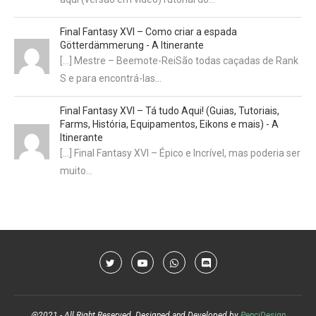
Final Fantasy XVI – Como criar a espada
Götterdämmerung - A Itinerante
[…] Mestre – Beemote-ReiSão todas caçadas de Rank
S e para encontrá-las…
Final Fantasy XVI – Tá tudo Aqui! (Guias, Tutoriais,
Farms, História, Equipamentos, Eikons e mais) - A
Itinerante
[…] Final Fantasy XVI – Épico e Incrível, mas poderia ser
muito…
@2021 - All Right Reserved. Designed and Developed by
PenciDesign