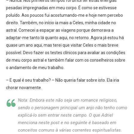
– Nunca. Nos primeiros tempos foi difícil ter estas energias
pesadas impregnadas em meu corpo. É como se estivesse
poluído. Aos poucos fui acostumando-me e hoje nem percebo
direito. Também, no início ia mais a Celes, minha cidade no
astral. Comecei a espaçar as viagens porque demorava a
adaptar-me tanto lá quanto aqui, no retorno. Agora já estou há
quase um ano aqui, mas terei que visitar Celes o mais breve
possível. Devo fazer os testes clínicos para avaliar as condições
de meu corpo astral e também falar com os conselheiros sobre
o andamento de meu trabalho.
– E qual é seu trabalho? – Não queria falar sobre isto. Ela iria
chorar novamente.
Nota: Embora este não seja um romance religioso,
sendo o personagem principal um anjo não tenho como
explicá-lo sem entrar neste campo. O que Adriel
menciona neste post e no seguinte é baseado em
conceitos comuns à várias correntes espiritualistas.