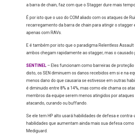
a barra de chain, faz com que o Stagger dure mais tempo
É por isto que o uso do COM aliado com os ataques de R
recarregamento da barra de chain para atingir o stagge
apenas com RAVs.
E é também por isto que o paradigma Relentless Assaul
ambos chegam rapidamente ao stagger, mas o causado p
SENTINEL
– Eles funcionam como barreiras de proteção p
disto, os SEN diminuem os danos recebidos em si e na e
menos dano do que causaria se estivesse em outras ha
é diminuido entre 8% a 14%, mas como ele chama os ataque
membros da equipe serem menos atingidos por ataques p
atacando, curando ou buffando.
Se ele tem HP alto usará habilidades de defesa e contr
habilidades que aumentam ainda mais sua defesa como 
Mediguard.