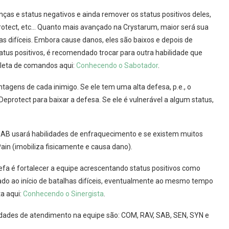
ças e status negativos e ainda remover os status positivos deles,
rotect, etc… Quanto mais avançado na Crystarum, maior será sua
has difíceis. Embora cause danos, eles são baixos e depois de
tatus positivos, é recomendado trocar para outra habilidade que
pleta de comandos aqui:
Conhecendo o Sabotador
.
ntagens de cada inimigo. Se ele tem uma alta defesa, p.e., o
eprotect para baixar a defesa. Se ele é vulnerável a algum status,
 SAB usará habilidades de enfraquecimento e se existem muitos
ain (imobiliza fisicamente e causa dano).
refa é fortalecer a equipe acrescentando status positivos como
usado ao início de batalhas difíceis, eventualmente ao mesmo tempo
a aqui:
Conhecendo o Sinergista
.
idades de atendimento na equipe são: COM, RAV, SAB, SEN, SYN e