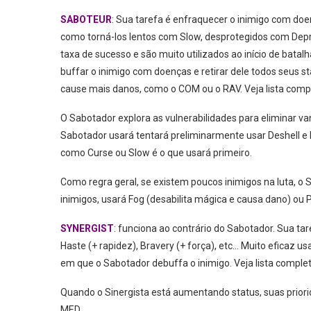
SABOTEUR
: Sua tarefa é enfraquecer o inimigo com doen
como torná-los lentos com Slow, desprotegidos com Dep
taxa de sucesso e são muito utilizados ao início de batal
buffar o inimigo com doenças e retirar dele todos seus s
cause mais danos, como o COM ou o RAV. Veja lista com
O Sabotador explora as vulnerabilidades para eliminar va
Sabotador usará tentará preliminarmente usar Deshell e D
como Curse ou Slow é o que usará primeiro.
Como regra geral, se existem poucos inimigos na luta, o
inimigos, usará Fog (desabilita mágica e causa dano) ou P
SYNERGIST
: funciona ao contrário do Sabotador. Sua ta
Haste (+ rapidez), Bravery (+ força), etc… Muito eficaz 
em que o Sabotador debuffa o inimigo. Veja lista complet
Quando o Sinergista está aumentando status, suas prior
MED.