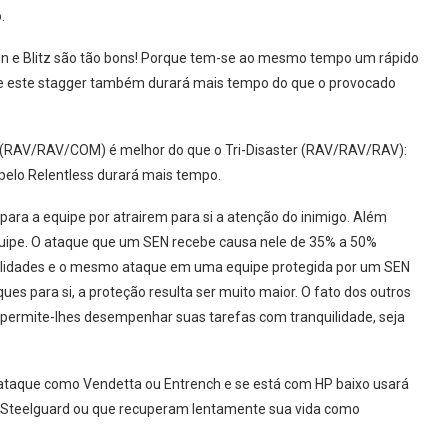
.
uin e Blitz são tão bons! Porque tem-se ao mesmo tempo um rápido
r e este stagger também durará mais tempo do que o provocado
t (RAV/RAV/COM) é melhor do que o Tri-Disaster (RAV/RAV/RAV):
elo Relentless durará mais tempo.
ara a equipe por atrairem para si a atenção do inimigo. Além
quipe. O ataque que um SEN recebe causa nele de 35% a 50%
bilidades e o mesmo ataque em uma equipe protegida por um SEN
s para si, a proteção resulta ser muito maior. O fato dos outros
ermite-lhes desempenhar suas tarefas com tranquilidade, seja
a-ataque como Vendetta ou Entrench e se está com HP baixo usará
Steelguard ou que recuperam lentamente sua vida como