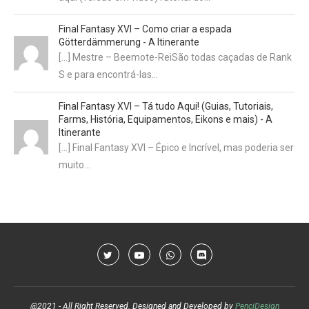
Final Fantasy XVI – Como criar a espada
Götterdämmerung - A Itinerante
[…] Mestre – Beemote-ReiSão todas caçadas de Rank
S e para encontrá-las…
Final Fantasy XVI – Tá tudo Aqui! (Guias, Tutoriais,
Farms, História, Equipamentos, Eikons e mais) - A
Itinerante
[…] Final Fantasy XVI – Épico e Incrível, mas poderia ser
muito…
@2021 - All Right Reserved. Designed and Developed by
PenciDesign