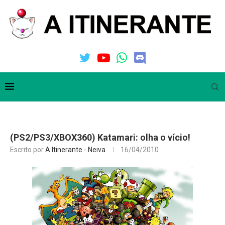
(PS2/PS3/XBOX360) Katamari: olha o vício!
Escrito por
A Itinerante - Neiva
16/04/2010