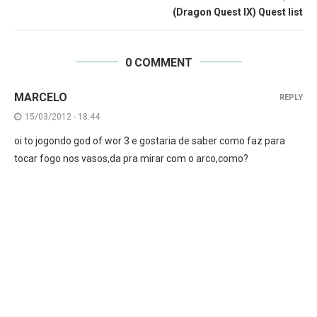
(Dragon Quest IX) Quest list
0 COMMENT
MARCELO
REPLY
15/03/2012 - 18:44
oi to jogondo god of wor 3 e gostaria de saber como faz para
tocar fogo nos vasos,da pra mirar com o arco,como?