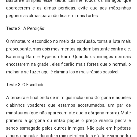
Bastante simples esse teste. Elimine todos os inimigos que
aparecerem e as almas perdidas. evite que aos mãozinhas
peguem as almas para não ficarem mais fortes.
Teste 2 : A Perdição:
O minotauro escondido no meio da confusão, torna a luta mais
preocupante, mas dois movimentos ajudam bastante contra ele:
Baterring Ram e Hyperion Ram. Quando os inimigos normais
encostarem na grade , eles ficarão mais fortes que o normal, o
melhor a se fazer aqui é elimina-los o mais rápido possível.
Teste 3: O Escolhido:
A terceira e final onda de inimigos inclui uma Górgona e aqueles
diabinhos voadores que estamos acostumados, um par de
minotauros (que não aparecem até que a górgona morra). Mate
primeiro a górgona ou então pague o preço virando pedra e
sendo esmagado pelos outros inimigos. Não pule em hipótese
alguma, ao pular durante o raio petrificante o efeito é virar pedra