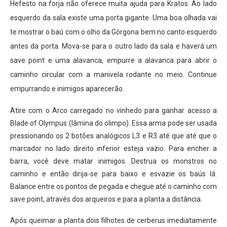
Hefesto na forja não oferece muita ajuda para Kratos. Ao lado
esquerdo da sala existe uma porta gigante. Uma boa olhada vai
te mostrar o baú com o olho da Górgona bem no canto esquerdo
antes da porta. Mova-se para o outro lado da sala e haverá um
save point e uma alavanca, empurre a alavanca para abrir o
caminho circular com a manivela rodante no meio. Continue
empurrando e inimigos aparecerão.
Atire com o Arco carregado no vinhedo para ganhar acesso a
Blade of Olympus (lâmina do olimpo). Essa arma pode ser usada
pressionando os 2 botões analógicos L3 e R3 até que até que o
marcador no lado direito inferior esteja vazio. Para encher a
barra, você deve matar inimigos. Destrua os monstros no
caminho e então dirija-se para baixo e esvazie os baús lá.
Balance entre os pontos de pegada e chegue até o caminho com
save point, através dos arqueiros e para a planta a distância.
Após queimar a planta dois filhotes de cerberus imediatamente