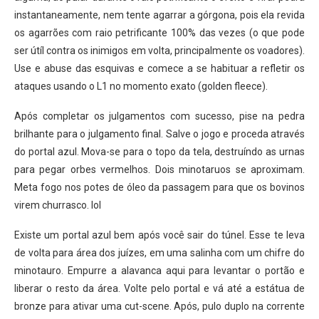
instantaneamente, nem tente agarrar a górgona, pois ela revida
os agarrões com raio petrificante 100% das vezes (o que pode
ser útíl contra os inimigos em volta, principalmente os voadores).
Use e abuse das esquivas e comece a se habituar a refletir os
ataques usando o L1 no momento exato (golden fleece).
Após completar os julgamentos com sucesso, pise na pedra
brilhante para o julgamento final. Salve o jogo e proceda através
do portal azul. Mova-se para o topo da tela, destruíndo as urnas
para pegar orbes vermelhos. Dois minotaruos se aproximam.
Meta fogo nos potes de óleo da passagem para que os bovinos
virem churrasco. lol
Existe um portal azul bem após você sair do túnel. Esse te leva
de volta para área dos juízes, em uma salinha com um chifre do
minotauro. Empurre a alavanca aqui para levantar o portão e
liberar o resto da área. Volte pelo portal e vá até a estátua de
bronze para ativar uma cut-scene. Após, pulo duplo na corrente