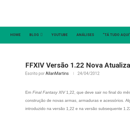
HOME
BLOG
YOUTUBE
ANÁLISES
“TÁ TUDO AQUI
FFXIV Versão 1.22 Nova Atualiz
Escrito por
AllanMartins
24/04/2012
Em
Final Fantasy XIV
1,22, que deve sair no final do m
construção de novas armas, armaduras e acessórios.
Al
introduzido na versão 1,22 e na versão subsequente 1.2