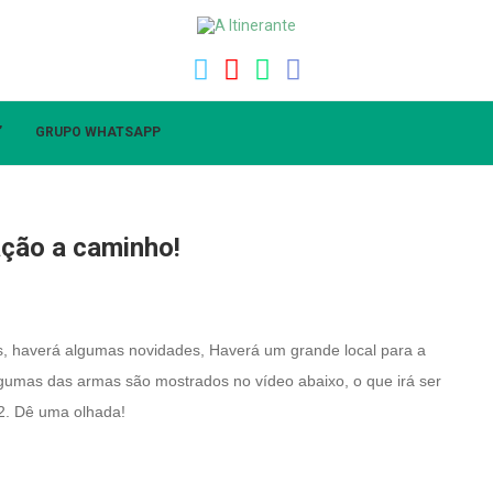
”
GRUPO WHATSAPP
ação a caminho!
ês, haverá algumas novidades, Haverá um grande local para a
gumas das armas são mostrados no vídeo abaixo, o que irá ser
2.
Dê uma olhada!