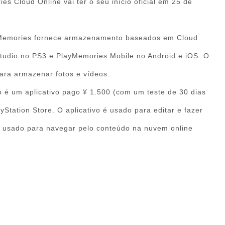
s Cloud Online vai ter o seu início oficial em 25 de
ayMemories fornece armazenamento baseados em Cloud
tudio no PS3 e PlayMemories Mobile no Android e iOS. O
para armazenar fotos e vídeos.
o é um aplicativo pago ¥ 1.500 (com um teste de 30 dias
yStation Store. O aplicativo é usado para editar e fazer
 usado para navegar pelo conteúdo na nuvem online