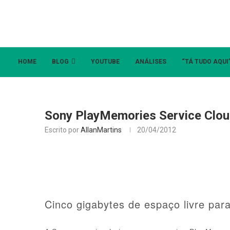
HOME
BLOG
YOUTUBE
ANÁLISES
“TÁ TUDO AQUI
Sony PlayMemories Service Clo
Escrito por
AllanMartins
20/04/2012
Cinco gigabytes de espaço livre par