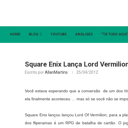
HOME
BLOG
YOUTUBE
ANÁLISES
“TÁ TUDO AQUI
Square Enix Lança Lord Vermilion
Escrito por
AllanMartins
25/04/2012
Você estava esperando que a conversão de um dos tí
ela finalmente aconteceu … mas só se você não se import
Square Enix lançou lançou Lord Of Vermilion, para a pl
dos fliperamas é um RPG de batalha de cartão. O jog