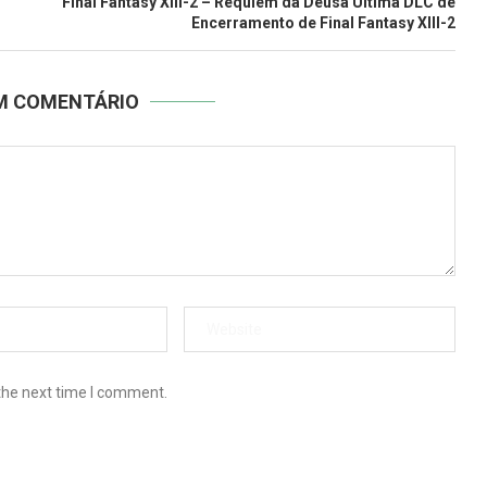
Final Fantasy XIII-2 – Requiem da Deusa Ultima DLC de
Encerramento de Final Fantasy XIII-2
UM COMENTÁRIO
the next time I comment.