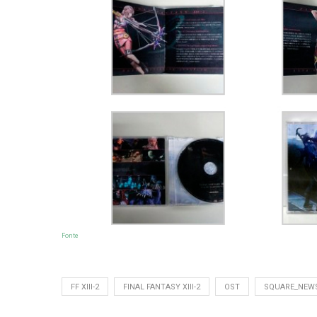
Fonte
FF XIII-2
FINAL FANTASY XIII-2
OST
SQUARE_NEW