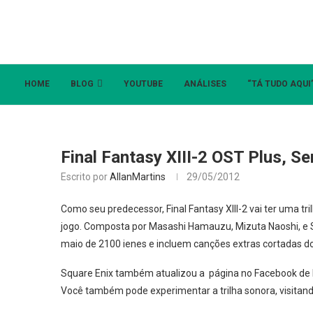
HOME
BLOG
YOUTUBE
ANÁLISES
“TÁ TUDO AQUI
Final Fantasy XIII-2 OST Plus, S
Escrito por
AllanMartins
29/05/2012
Como seu predecessor, Final Fantasy XIII-2 vai ter uma tri
jogo. Composta por Masashi Hamauzu, Mizuta Naoshi, e S
maio de 2100 ienes e incluem canções extras cortadas d
Square Enix também atualizou a página no Facebook de Fin
Você também pode experimentar a trilha sonora, visitando