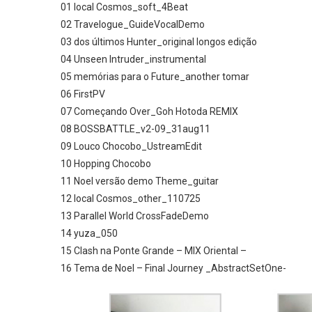
01 local Cosmos_soft_4Beat
02 Travelogue_GuideVocalDemo
03 dos últimos Hunter_original longos edição
04 Unseen Intruder_instrumental
05 memórias para o Future_another tomar
06 FirstPV
07 Começando Over_Goh Hotoda REMIX
08 BOSSBATTLE_v2-09_31aug11
09 Louco Chocobo_UstreamEdit
10 Hopping Chocobo
11 Noel versão demo Theme_guitar
12 local Cosmos_other_110725
13 Parallel World CrossFadeDemo
14 yuza_050
15 Clash na Ponte Grande – MIX Oriental –
16 Tema de Noel – Final Journey _AbstractSetOne-