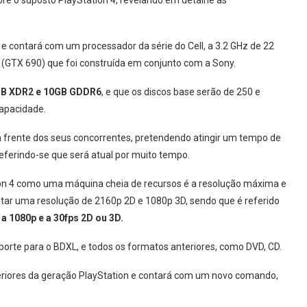
e o suposto PlayStation 4, revelando em detalhe as
 e contará com um processador da série do Cell, a 3.2 GHz de 22
 (GTX 690) que foi construída em conjunto com a Sony.
B XDR2 e 10GB GDDR6
, e que os discos base serão de 250 e
apacidade.
à frente dos seus concorrentes, pretendendo atingir um tempo de
eferindo-se que será atual por muito tempo.
on 4 como uma máquina cheia de recursos é a resolução máxima e
bitar uma resolução de 2160p 2D e 1080p 3D, sendo que é referido
 a 1080p e a 30fps 2D ou 3D.
uporte para o BDXL, e todos os formatos anteriores, como DVD, CD.
teriores da geração PlayStation e contará com um novo comando,