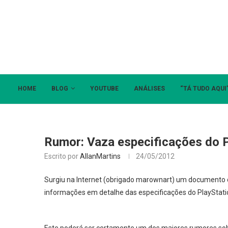
HOME
BLOG
YOUTUBE
ANÁLISES
“TÁ TUDO AQUI
Rumor: Vaza especificações do P
Escrito por
AllanMartins
24/05/2012
Surgiu na Internet (obrigado marownart) um documento 
informações em detalhe das especificações do PlayStati