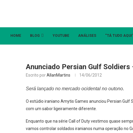
HOME
BLOG
YOUTUBE
ANÁLISES
“TÁ TUDO AQUI
Anunciado Persian Gulf Soldiers –
Escrito por
AllanMartins
14/06/2012
Será lançado no mercado ocidental no outono.
O estúdio iraniano Amytis Games anunciou Persian Gulf 
com um sabor ligeiramente diferente.
Enquanto que na série Call of Duty vestimos quase sempr
vamos controlar soldados iranianos numa operação no Go