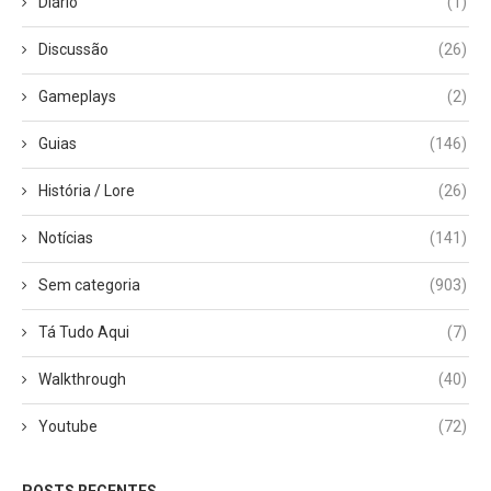
Diário
(1)
Discussão
(26)
Gameplays
(2)
Guias
(146)
História / Lore
(26)
Notícias
(141)
Sem categoria
(903)
Tá Tudo Aqui
(7)
Walkthrough
(40)
Youtube
(72)
POSTS RECENTES