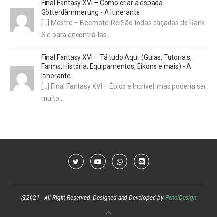
Final Fantasy XVI – Como criar a espada
Götterdämmerung - A Itinerante
[…] Mestre – Beemote-ReiSão todas caçadas de Rank
S e para encontrá-las…
Final Fantasy XVI – Tá tudo Aqui! (Guias, Tutoriais,
Farms, História, Equipamentos, Eikons e mais) - A
Itinerante
[…] Final Fantasy XVI – Épico e Incrível, mas poderia ser
muito…
@2021 - All Right Reserved. Designed and Developed by
PenciDesign