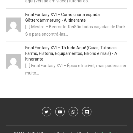
aqui (versão em vídeo)Tutorial do…
Final Fantasy XVI – Como criar a espada
Götterdämmerung - A Itinerante
[…] Mestre – Beemote-ReiSão todas caçadas de Rank
S e para encontrá-las…
Final Fantasy XVI – Tá tudo Aqui! (Guias, Tutoriais,
Farms, História, Equipamentos, Eikons e mais) - A
Itinerante
[…] Final Fantasy XVI – Épico e Incrível, mas poderia ser
muito…