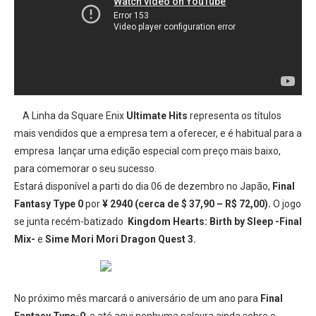
A Linha da Square Enix
Ultimate Hits
representa os títulos
mais vendidos que a empresa tem a oferecer, e é habitual para a
empresa lançar uma edição especial com preço mais baixo,
para comemorar o seu sucesso.
Estará disponível a parti do dia 06 de dezembro no Japão,
Final
Fantasy Type 0
por
¥ 2940 (cerca de $ 37,90 – R$ 72,00).
O jogo
se junta recém-batizado
Kingdom Hearts: Birth by Sleep -Final
Mix-
e
Sime Mori Mori Dragon Quest 3.
No próximo mês marcará o aniversário de um ano para
Final
Fantasy Type-0
; e até aqui nenhuma palavra ainda sobre o