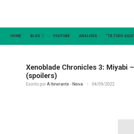
HOME
BLOG
YOUTUBE
ANÁLISES
“TÁ TUDO AQUI
Xenoblade Chronicles 3: Miyabi – 
(spoilers)
Escrito por
A Itinerante - Neiva
04/09/2022