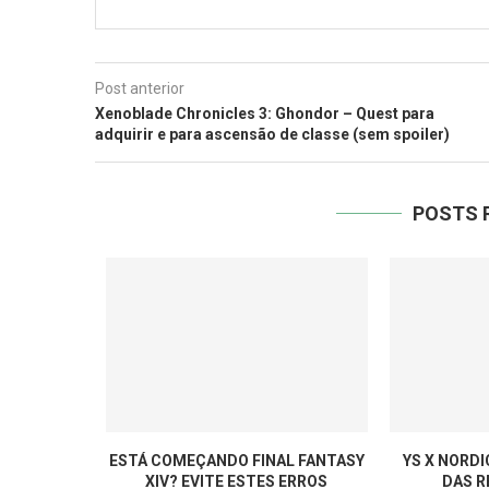
Post anterior
Xenoblade Chronicles 3: Ghondor – Quest para
adquirir e para ascensão de classe (sem spoiler)
POSTS 
ESTÁ COMEÇANDO FINAL FANTASY
YS X NORD
XIV? EVITE ESTES ERROS
DAS R