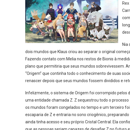
Rex 
Carn
comp
long
desc
Nia 
dois mundos que Klaus criou ao separar o original começ
Fazendo contato com Melia nos restos de Bionis à medi
plano que permitiria que seus mundos sobrevivessem. 
“Origem” que continha todo o conhecimento de suas socied
renascer depois que seus mundos fossem divididos e ret
Infelizmente, o sistema de Origem foi corrompido pelos 
uma entidade chamada Z. Z sequestrou todo o processo 
os mundos foram congelados no tempo e um terceiro foi
escaparia de Z e entraria no sono criogênico, preparand
ainda tinha acesso e seu próprio Cristal Central. Ela con
que as pessoas seriam capazes de desafiar Z no futuro e 