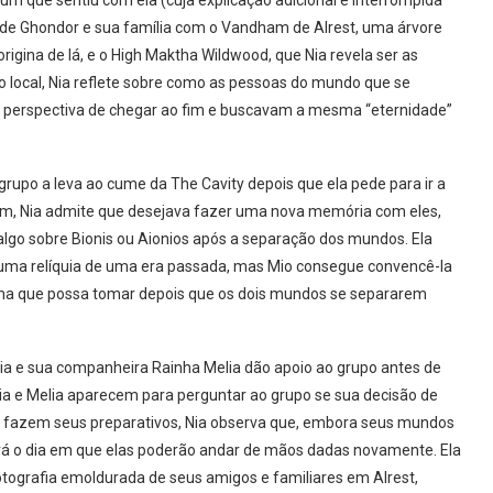
m que sentiu com ela (cuja explicação adicional é interrompida
 de Ghondor e sua família com o Vandham de Alrest, uma árvore
origina de lá, e o High Maktha Wildwood, que Nia revela ser as
o local, Nia reflete sobre como as pessoas do mundo que se
 perspectiva de chegar ao fim e buscavam a mesma “eternidade”
grupo a leva ao cume da The Cavity depois que ela pede para ir a
gam, Nia admite que desejava fazer uma nova memória com eles,
algo sobre Bionis ou Aionios após a separação dos mundos. Ela
a uma relíquia de uma era passada, mas Mio consegue convencê-la
orma que possa tomar depois que os dois mundos se separarem
 Nia e sua companheira Rainha Melia dão apoio ao grupo antes de
Nia e Melia aparecem para perguntar ao grupo se sua decisão de
as fazem seus preparativos, Nia observa que, embora seus mundos
rá o dia em que elas poderão andar de mãos dadas novamente. Ela
ografia emoldurada de seus amigos e familiares em Alrest,