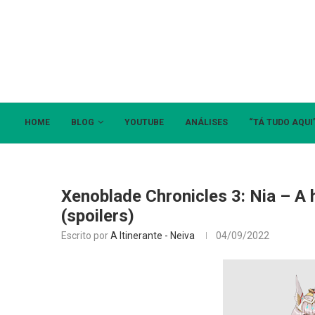
HOME
BLOG
YOUTUBE
ANÁLISES
“TÁ TUDO AQUI
Xenoblade Chronicles 3: Nia – A h
(spoilers)
Escrito por
A Itinerante - Neiva
04/09/2022