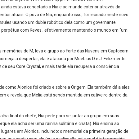
 ainda estava conectado a Nia e ao mundo exterior através do
ntos atuais. O povo de Nia, enquanto isso, foi recriado neste novo
sules usando um dublê robótico dela como um governante
rra perpétua com Keves , efetivamente mantendo o mundo em “um
 às memórias de M, leva o grupo ao Forte das Nuvens em Captocorn
começa a despertar, ela é atacada por Moebius D e J. Felizmente,
de seu Core Crystal, e mais tarde ela recupera a consciência
 de como Aionios foi criado e sobre a Origem. Ela também dá a eles
em e revela que Melia está sendo mantida em cativeiro dentro da
alha final do chefe, Nia pede para se juntar ao grupo em suas
rque ela acha ser uma rainha solitária e chata). Nia ensina ao
 lugares em Aionios, incluindo: o memorial da primeira geração de