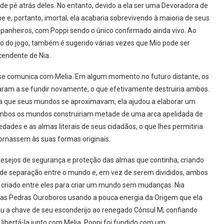
de pé atrás deles. No entanto, devido a ela ser uma Devoradora de
e e, portanto, imortal, ela acabaria sobrevivendo à maioria de seus
anheiros, com Poppi sendo o único confirmado ainda vivo. Ao
o do jogo, também é sugerido várias vezes que Mio pode ser
endente de Nia.
se comunica com Melia. Em algum momento no futuro distante, os
aram a se fundir novamente, o que efetivamente destruiria ambos.
da que seus mundos se aproximavam, ela ajudou a elaborar um
Ambos os mundos construiriam metade de uma arca apelidada de
ades e as almas literais de seus cidadãos, o que lhes permitiria
ornassem às suas formas originais.
desejos de segurança e proteção das almas que continha, criando
de separação entre o mundo e, em vez de serem divididos, ambos
 criado entre eles para criar um mundo sem mudanças. Nia
o as Pedras Ouroboros usando a pouca energia da Origem que ela
fiou a chave de seu esconderijo ao renegado Cônsul M, confiando
libertá-la junto com Melia. Poppi foi fundido com um