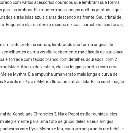
ecorado com vários acessórios dourados que lembram sua forma
as para os ombros. Ela mantém suas longas orelhas pontudas que
dos e três joias azuis claras descendo na frente. Seu cristal de
o. Enquanto ela mantém a maioria de suas características faciais,
 um cinto preto na cintura, lembrando sua forma original de
o semelhantes e uma versão ligeiramente modificada de sua placa
roupa é forrada com tecido branco com detalhes dourados, com 2
ma Blade. Abaixo do vestido, ela usa leggings pretas com uma
ve Melee Mythra. Ela empunha uma versão mais longa e curva de
is Swords de Pyra e Mythra flutuando atrás dela. Essa combinação
inal de Xenoblade Chronicles 3, Nia e Poppi estão reunidos, eles
m alegremente para uma foto de grupo deles e seus antigos
panheiros com Pyra, Mythra e Nia, cada um segurando um bebê, e