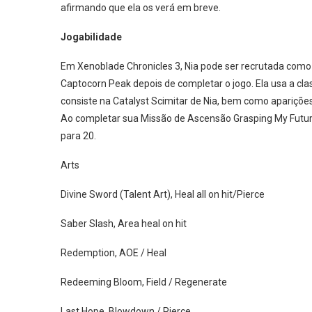
afirmando que ela os verá em breve.
Jogabilidade
Em Xenoblade Chronicles 3, Nia pode ser recrutada como H
Captocorn Peak depois de completar o jogo. Ela usa a c
consiste na Catalyst Scimitar de Nia, bem como apariçõe
Ao completar sua Missão de Ascensão Grasping My Future
para 20.
Arts
Divine Sword (Talent Art), Heal all on hit/Pierce
Saber Slash, Area heal on hit
Redemption, AOE / Heal
Redeeming Bloom, Field / Regenerate
Last Hope, Blowdown / Pierce