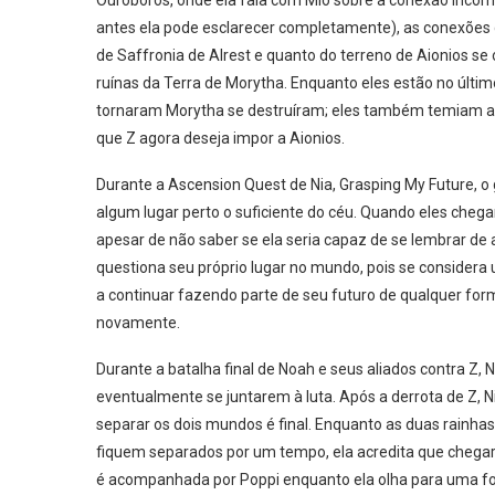
Ouroboros, onde ela fala com Mio sobre a conexão incomu
antes ela pode esclarecer completamente), as conexões
de Saffronia de Alrest e quanto do terreno de Aionios se 
ruínas da Terra de Morytha. Enquanto eles estão no últim
tornaram Morytha se destruíram; eles também temiam a
que Z agora deseja impor a Aionios.
Durante a Ascension Quest de Nia, Grasping My Future, o 
algum lugar perto o suficiente do céu. Quando eles che
apesar de não saber se ela seria capaz de se lembrar de 
questiona seu próprio lugar no mundo, pois se consider
a continuar fazendo parte de seu futuro de qualquer f
novamente.
Durante a batalha final de Noah e seus aliados contra Z,
eventualmente se juntarem à luta. Após a derrota de Z, 
separar os dois mundos é final. Enquanto as duas rainh
fiquem separados por um tempo, ela acredita que chega
é acompanhada por Poppi enquanto ela olha para uma fot