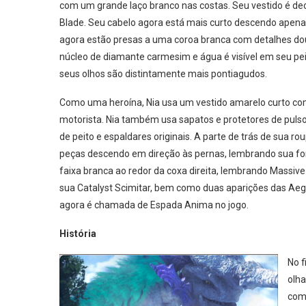
com um grande laço branco nas costas. Seu vestido é d
Blade. Seu cabelo agora está mais curto descendo apen
agora estão presas a uma coroa branca com detalhes doura
núcleo de diamante carmesim e água é visível em seu peit
seus olhos são distintamente mais pontiagudos.
Como uma heroína, Nia usa um vestido amarelo curto com
motorista. Nia também usa sapatos e protetores de puls
de peito e espaldares originais. A parte de trás de sua 
peças descendo em direção às pernas, lembrando sua for
faixa branca ao redor da coxa direita, lembrando Massi
sua Catalyst Scimitar, bem como duas aparições das Aeg
agora é chamada de Espada Anima no jogo.
História
No f
olha
com